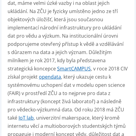
dat, máme velmi úzké vazby i na oblast jejich
ukládání. Na ZČU je fyzicky umístěno jedno ze tří
objektových úložišť, která jsou současnou
implementací národní infrastruktury pro ukládání
dat pro vědu a výzkum.
Na institucionální úrovni
podporujeme otevřený přístup k vědě a vzdělávání
s důrazem na data a jejich význam. Důležitým
milníkem je rok 2017, kdy byla představena
strategická koncepce
SmartCAMPUS
, v roce 2018 CIV
získal projekt
opendata
, který ukazuje cestu k
systémovému uchopení dat v modelu open science
(FAIR) v prostředí ZČU a to nejprve pro data z
infrastruktury (koncept živá laboratoř) a následně
pro vědecko-výzkumná data. Od roku 2018 má ZČU
také
IoT lab
, univerzitní makerspace, který kromě
internetu věcí a multioborových studentských týmů
propaguje i moderní koncept vědy, důležitost dat a